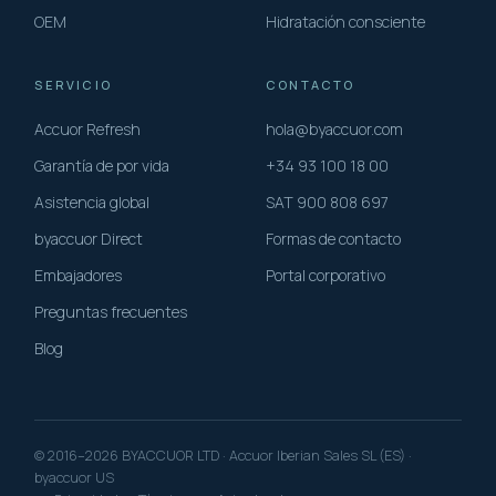
OEM
Hidratación consciente
SERVICIO
CONTACTO
Accuor Refresh
hola@byaccuor.com
Garantía de por vida
+34 93 100 18 00
Asistencia global
SAT 900 808 697
byaccuor Direct
Formas de contacto
Embajadores
Portal corporativo
Preguntas frecuentes
Blog
© 2016–2026 BYACCUOR LTD · Accuor Iberian Sales SL (ES) ·
byaccuor US