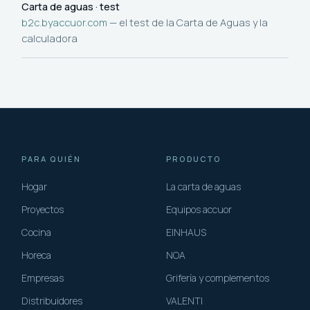
Carta de aguas · test
b2c.byaccuor.com
— el test de la Carta de Aguas y la
calculadora
PARA QUIÉN
PRODUCTO
Hogar
La carta de aguas
Proyectos
Equipos accuor
Cocina
EINHAUS
Horeca
NOA
Empresas
Grifería y complementos
Distribuidores
VALENTI