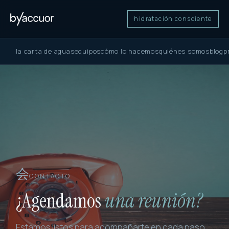
hidratación consciente
la carta de aguas
equipos
cómo lo hacemos
quiénes somos
blog
p
会
CONTACTO
¿Agendamos
una reunión?
Estamos listos para acompañarte en cada paso,