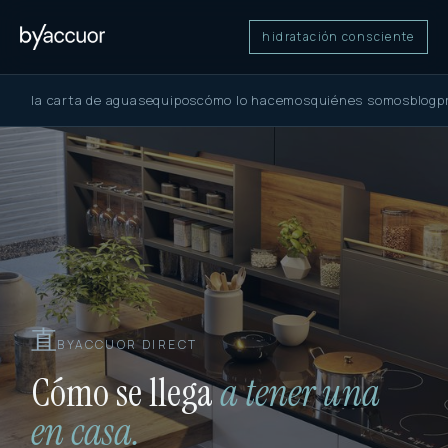
hidratación consciente
la carta de aguas
equipos
cómo lo hacemos
quiénes somos
blog
p
直
BYACCUOR DIRECT
Cómo se llega
a tener una
en casa.