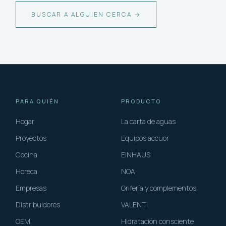
BUSCAR A ALGUIEN CERCA →
PARA QUIÉN
PRODUCTO
Hogar
La carta de aguas
Proyectos
Equipos accuor
Cocina
EINHAUS
Horeca
NOA
Empresas
Grifería y complementos
Distribuidores
VALENTI
OEM
Hidratación consciente